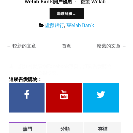
Welab Bank開戶優惠
： 複製 Welab…
繼續閱讀→
虛擬銀行
,
Welab Bank
← 較新的文章
首頁
較舊的文章 →
馬上讚好吾愛購物Facebook專頁，訂閱吾愛購物
Youtube頻道會很快樂。
追蹤吾愛購物：
F
Y
T
a
o
w
熱門
分類
存檔