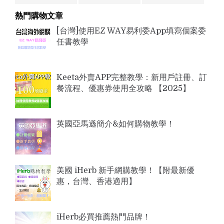
c
u
i
熱門購物文章
[台灣]使用EZ WAY易利委App填寫個案委
任書教學
e
t
t
Keeta外賣APP完整教學：新用戶註冊、訂
餐流程、優惠券使用全攻略 【2025】
b
u
t
英國亞馬遜簡介&如何購物教學！
o
b
e
美國 iHerb 新手網購教學！【附最新優
o
e
r
惠，台灣、香港適用】
k
iHerb必買推薦熱門品牌！