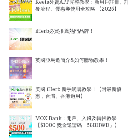
Keeta外賣APP完整教學：新用戶註冊、訂
餐流程、優惠券使用全攻略 【2025】
b
u
t
iHerb必買推薦熱門品牌！
o
b
e
英國亞馬遜簡介&如何購物教學！
o
e
r
k
美國 iHerb 新手網購教學！【附最新優
惠，台灣、香港適用】
MOX Bank：開戶、入錢及轉帳教學
【$1000 獎金邀請碼「56BHWD」】