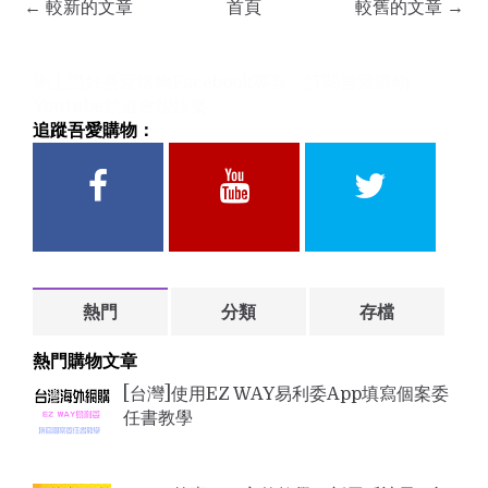
← 較新的文章
首頁
較舊的文章 →
馬上讚好吾愛購物Facebook專頁，訂閱吾愛購物
Youtube頻道會很快樂。
追蹤吾愛購物：
F
Y
T
a
o
w
熱門
分類
存檔
c
u
i
熱門購物文章
[台灣]使用EZ WAY易利委App填寫個案委
任書教學
e
t
t