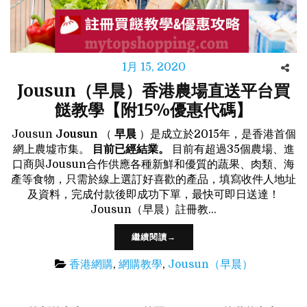
1月 15, 2020
Jousun（早晨）香港農場直送平台買
餸教學【附15%優惠代碼】
Jousun
Jousun
（
早晨
）是成立於2015年，是香港首個
網上農墟市集。
目前已經結業。
目前有超過35個農場、進
口商與Jousun合作供應各種新鮮和優質的蔬果、肉類、海
產等食物，只需於線上選訂好喜歡的產品，填寫收件人地址
及資料，完成付款後即成功下單，最快可即日送達！
Jousun（早晨）註冊教…
繼續閱讀→
香港網購
,
網購教學
,
Jousun（早晨）